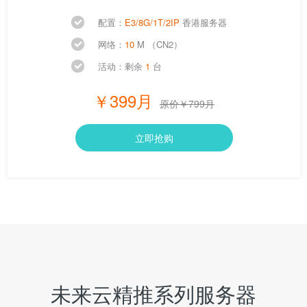
配置：
E3/8G/1T/2IP
香港服务器
网络：
10
M （CN2）
活动：剩余
1
台
￥399月
原价￥799月
立即抢购
未来云精推系列服务器