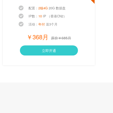
配置：
2核4G
20G 数据盘
IP数：
10
IP （香港CN2）
活动：
年付
送3个月
￥368月
原价￥685月
立即开通