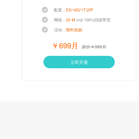
配置：
E5/16G/1T/2IP
网络：
20 M
cn2 100%回国带宽
活动：
限时抢购
￥699月
原价￥985月
立即开通