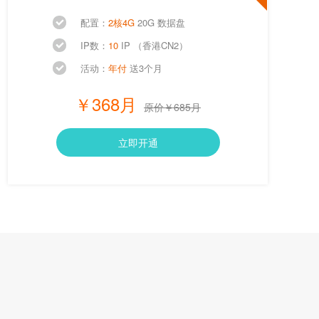
配置：
2核4G
20G 数据盘
IP数：
10
IP （香港CN2）
活动：
年付
送3个月
￥368月
原价￥685月
立即开通