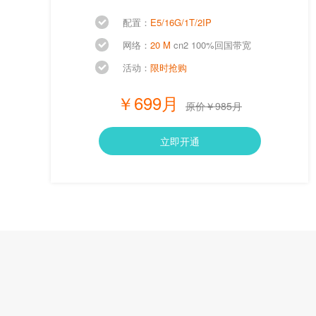
配置：
E5/16G/1T/2IP
网络：
20 M
cn2 100%回国带宽
活动：
限时抢购
￥699月
原价￥985月
立即开通