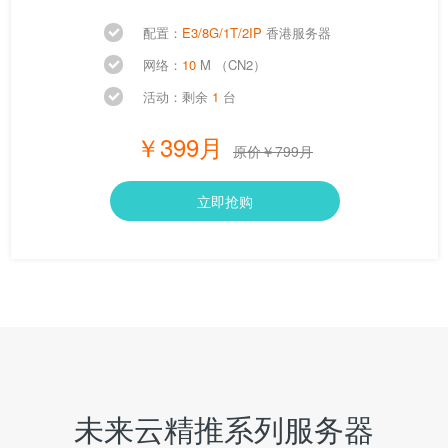
配置：
E3/8G/1T/2IP
香港服务器
网络：
10
M （CN2）
活动：剩余
1
台
￥399月
原价￥799月
立即抢购
未来云精推系列服务器