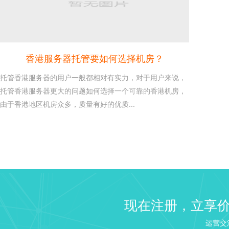
香港服务器托管要如何选择机房？
托管香港服务器的用户一般都相对有实力，对于用户来说，
托管香港服务器更大的问题如何选择一个可靠的香港机房，
由于香港地区机房众多，质量有好的优质...
建站 Web 服务器选择：NGI
26
Linux VPS 建站教程之建
2020-10
来说如果需要建站...
windows2003/2008/2...
16
现在注册，立享
这是每个使用windows服务
2020-10
识，本文章介绍win...
运营交