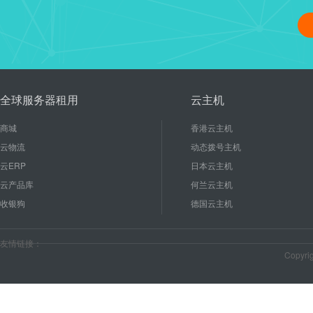
linux修改管理员密码、重启
16
使用linux能节省成本和后期
2020-10
较低的硬件配置就能有...
全球服务器租用
云主机
商城
香港云主机
云物流
动态拨号主机
云ERP
日本云主机
云产品库
何兰云主机
收银狗
德国云主机
友情链接：
Copyr