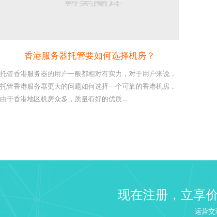
香港服务器托管要如何选择机房？
托管香港服务器的用户一般都相对有实力，对于用户来说，
托管香港服务器更大的问题如何选择一个可靠的香港机房，
由于香港地区机房众多，质量有好的优质...
建站 Web 服务器选择：NGI
26
Linux VPS 建站教程之建
2020-10
来说如果需要建站...
windows2003/2008/2...
16
现在注册，立享
这是每个使用windows服务
2020-10
识，本文章介绍win...
运营交