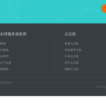
linux修改管理员密码、重启
16
使用linux能节省成本和后期
2020-10
较低的硬件配置就能有...
全球服务器租用
云主机
商城
香港云主机
云物流
动态拨号主机
云ERP
日本云主机
云产品库
何兰云主机
收银狗
德国云主机
友情链接：
Copyr