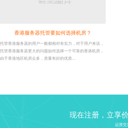
香港服务器托管要如何选择机房？
托管香港服务器的用户一般都相对有实力，对于用户来说，
托管香港服务器更大的问题如何选择一个可靠的香港机房，
由于香港地区机房众多，质量有好的优质...
建站 Web 服务器选择：NGI
26
Linux VPS 建站教程之建
2020-10
来说如果需要建站...
windows2003/2008/2...
16
现在注册，立享
这是每个使用windows服务
2020-10
识，本文章介绍win...
运营交