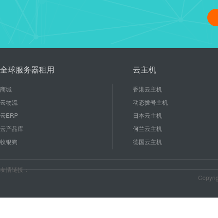
linux修改管理员密码、重启
16
使用linux能节省成本和后期
2020-10
较低的硬件配置就能有...
全球服务器租用
云主机
商城
香港云主机
云物流
动态拨号主机
云ERP
日本云主机
云产品库
何兰云主机
收银狗
德国云主机
友情链接：
Copyr