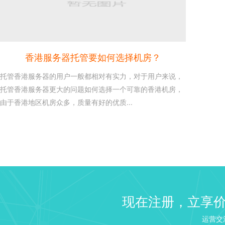
香港服务器托管要如何选择机房？
托管香港服务器的用户一般都相对有实力，对于用户来说，
托管香港服务器更大的问题如何选择一个可靠的香港机房，
由于香港地区机房众多，质量有好的优质...
建站 Web 服务器选择：NGI
26
Linux VPS 建站教程之建
2020-10
来说如果需要建站...
windows2003/2008/2...
16
现在注册，立享
这是每个使用windows服务
2020-10
识，本文章介绍win...
运营交