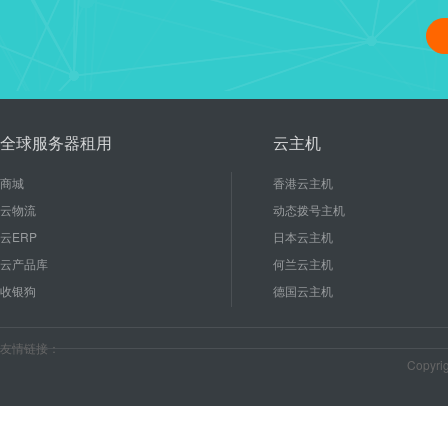
linux修改管理员密码、重启
16
使用linux能节省成本和后期
2020-10
较低的硬件配置就能有...
全球服务器租用
云主机
商城
香港云主机
云物流
动态拨号主机
云ERP
日本云主机
云产品库
何兰云主机
收银狗
德国云主机
友情链接：
Copyr