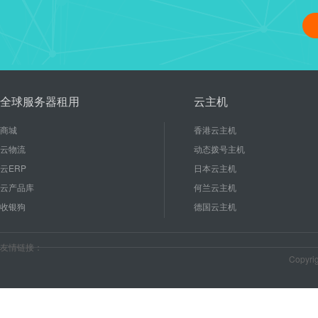
linux修改管理员密码、重启
16
使用linux能节省成本和后期
2020-10
较低的硬件配置就能有...
全球服务器租用
云主机
商城
香港云主机
云物流
动态拨号主机
云ERP
日本云主机
云产品库
何兰云主机
收银狗
德国云主机
友情链接：
Copyr