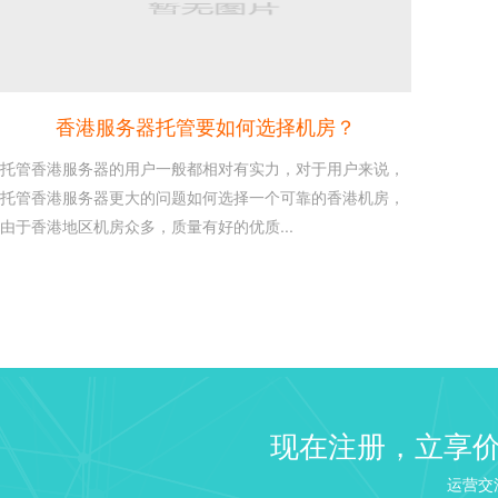
香港服务器托管要如何选择机房？
托管香港服务器的用户一般都相对有实力，对于用户来说，
托管香港服务器更大的问题如何选择一个可靠的香港机房，
由于香港地区机房众多，质量有好的优质...
建站 Web 服务器选择：NGI
26
Linux VPS 建站教程之建
2020-10
来说如果需要建站...
windows2003/2008/2...
16
现在注册，立享
这是每个使用windows服务
2020-10
识，本文章介绍win...
运营交