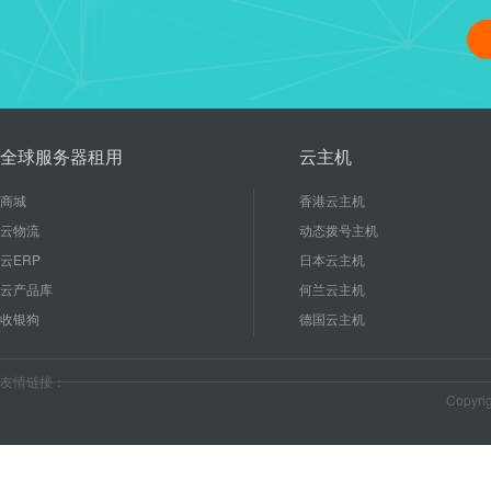
linux修改管理员密码、重启
16
使用linux能节省成本和后期
2020-10
较低的硬件配置就能有...
全球服务器租用
云主机
商城
香港云主机
云物流
动态拨号主机
云ERP
日本云主机
云产品库
何兰云主机
收银狗
德国云主机
友情链接：
Copyr