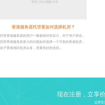
香港服务器托管要如何选择机房？
托管香港服务器的用户一般都相对有实力，对于用户来说，
托管香港服务器更大的问题如何选择一个可靠的香港机房，
由于香港地区机房众多，质量有好的优质...
建站 Web 服务器选择：NGI
26
Linux VPS 建站教程之建
2020-10
来说如果需要建站...
windows2003/2008/2...
16
现在注册，立享
这是每个使用windows服务
2020-10
识，本文章介绍win...
运营交