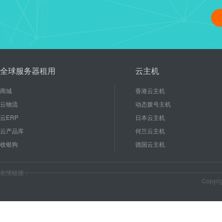
linux修改管理员密码、重启
16
使用linux能节省成本和后期
2020-10
较低的硬件配置就能有...
全球服务器租用
云主机
商城
香港云主机
云物流
动态拨号主机
云ERP
日本云主机
云产品库
何兰云主机
收银狗
德国云主机
友情链接：
Copyr