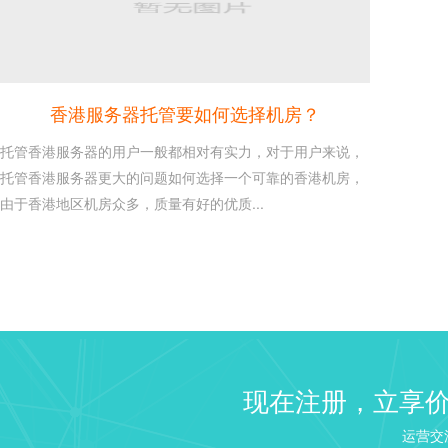
香港服务器托管要如何选择机房？
托管香港服务器的用户一般都相对有实力，对于用户来说，
托管香港服务器更大的问题如何选择一个可靠的香港机房，
由于香港地区机房众多，质量有好的优质...
建站 Web 服务器选择：NGI
26
Linux VPS 建站教程之建
2020-10
来说如果需要建站...
windows2003/2008/2...
16
现在注册，立享
这是每个使用windows服务
2020-10
识，本文章介绍win...
运营交