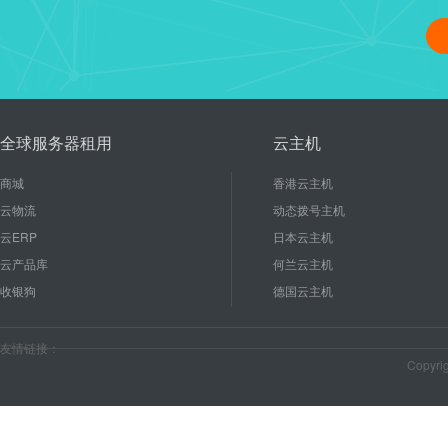
linux修改管理员密码、重启
16
使用linux能节省成本和后期
2020-10
较低的硬件配置就能有...
全球服务器租用
云主机
商城
香港云主机
云物流
动态拨号主机
云ERP
日本云主机
云产品库
何兰云主机
收银狗
德国云主机
友情链接：
Copyr