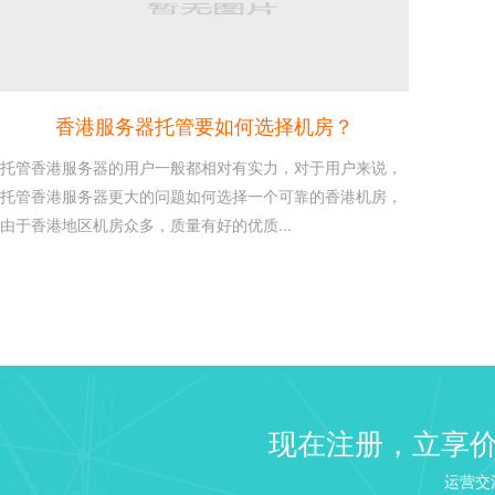
香港服务器托管要如何选择机房？
托管香港服务器的用户一般都相对有实力，对于用户来说，
托管香港服务器更大的问题如何选择一个可靠的香港机房，
由于香港地区机房众多，质量有好的优质...
建站 Web 服务器选择：NGI
26
Linux VPS 建站教程之建
2020-10
来说如果需要建站...
windows2003/2008/2...
16
现在注册，立享
这是每个使用windows服务
2020-10
识，本文章介绍win...
运营交