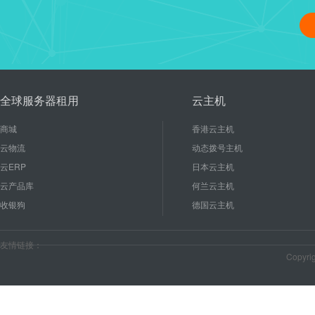
linux修改管理员密码、重启
16
使用linux能节省成本和后期
2020-10
较低的硬件配置就能有...
全球服务器租用
云主机
商城
香港云主机
云物流
动态拨号主机
云ERP
日本云主机
云产品库
何兰云主机
收银狗
德国云主机
友情链接：
Copyr