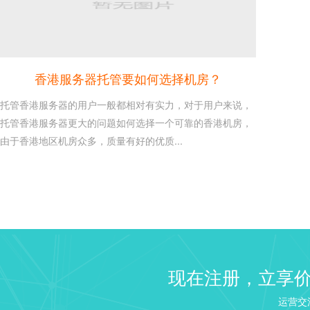
香港服务器托管要如何选择机房？
托管香港服务器的用户一般都相对有实力，对于用户来说，
托管香港服务器更大的问题如何选择一个可靠的香港机房，
由于香港地区机房众多，质量有好的优质...
建站 Web 服务器选择：NGI
26
Linux VPS 建站教程之建
2020-10
来说如果需要建站...
windows2003/2008/2...
16
现在注册，立享
这是每个使用windows服务
2020-10
识，本文章介绍win...
运营交