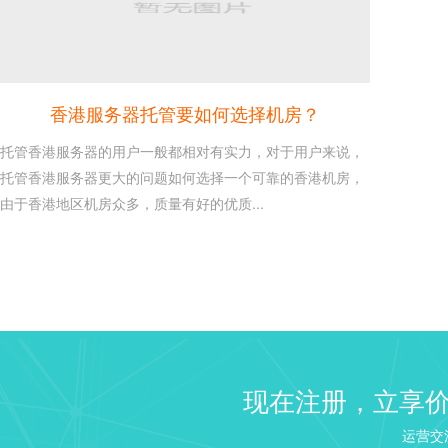
香港服务器托管要如何选择机房？
托管香港服务器的用户一般都相对有实力，对于用户来说，
托管香港服务器更大的问题如何选择一个可靠的香港机房，
由于香港地区机房众多，质量有好的优质...
建站 Web 服务器选择：NGI
26
Linux VPS 建站教程之建
2020-10
来说如果需要建站...
windows2003/2008/2...
16
现在注册，立享
这是每个使用windows服务
2020-10
识，本文章介绍win...
运营交