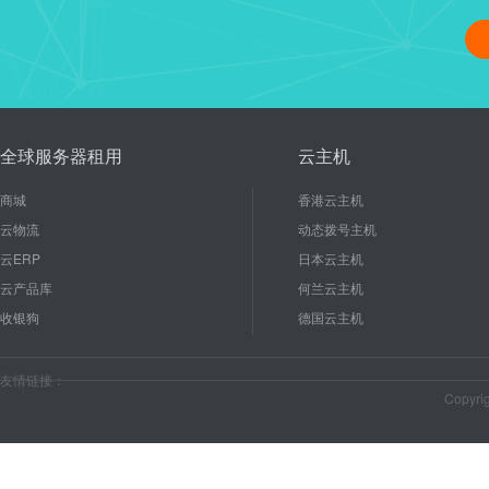
linux修改管理员密码、重启
16
使用linux能节省成本和后期
2020-10
较低的硬件配置就能有...
全球服务器租用
云主机
商城
香港云主机
云物流
动态拨号主机
云ERP
日本云主机
云产品库
何兰云主机
收银狗
德国云主机
友情链接：
Copyr